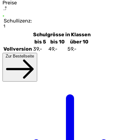
Preise
Schullizenz:
1
Schulgrösse in Klassen
bis 5
bis 10
über 10
Vollversion
39,-
49,-
59,-
Zur Bestellseite